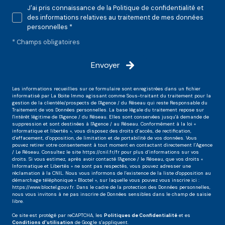
J'ai pris connaissance de la Politique de confidentialité et
des informations relatives au traitement de mes données
personnelles *
* Champs obligatoires
Envoyer
Les informations recueillies sur ce formulaire sont enregistrées dans un fichier
informatisé par La Boite Immo agissant comme Sous-traitant du traitement pour la
gestion de la clientèle/prospects de l'Agence / du Réseau qui reste Responsable du
Traitement de vos Données personnelles. La base légale du traitement repose sur
l'intérêt légitime de l'Agence / du Réseau. Elles sont conservées jusqu'à demande de
suppression et sont destinées à l'Agence / au Réseau. Conformément à la loi «
informatique et libertés », vous disposez des droits d’accès, de rectification,
d’effacement, d’opposition, de limitation et de portabilité de vos données. Vous
pouvez retirer votre consentement à tout moment en contactant directement l’Agence
/ Le Réseau. Consultez le site
https://cnil.fr/fr
pour plus d’informations sur vos
droits. Si vous estimez, après avoir contacté l'Agence / le Réseau, que vos droits «
Informatique et Libertés » ne sont pas respectés, vous pouvez adresser une
réclamation à la CNIL. Nous vous informons de l’existence de la liste d'opposition au
démarchage téléphonique « Bloctel », sur laquelle vous pouvez vous inscrire ici :
https://www.bloctel.gouv.fr
. Dans le cadre de la protection des Données personnelles,
nous vous invitons à ne pas inscrire de Données sensibles dans le champ de saisie
libre.
Ce site est protégé par reCAPTCHA, les
Politiques de Confidentialité
et es
Conditions d'utilisation
de Google s'appliquent.